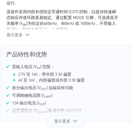
运行。
该器件采用内部补偿恒定导通时间 (COT) 控制，以提供快速瞬
态响应并使环路更易稳定。通过配置 MODE 引脚，可选择其开
关频率 (f
)为恒定的600kHz、800kHz 或 1000kHz，不受输入
SW
电压(V
)和输出电压 (V
) 的影响。
IN
OUT
显示更多
启动期间，输出电压 (V
)在1ms的内部软启动时间 (t
)之内以
OUT
SS
受控方式提升。通过在 TRK/REF 引脚上添加一个电容可增大
t
。MPQ8633A-H还提供开漏电源正常 (PG) 信号，以指示 输出
SS
产品特性和优势
电压 (V
) 是否在其标称电压范围内。如果输入无法为
OUT
MPQ8633A-H 供电，则通过外部上拉电压将 PG 电压 (V
) 钳位
PG
宽输入电压 (V
) 范围：
在 0.7V 左右。
IN
2.7V 至 16V，带外部 3.3V 偏置
MPQ8633A-H全面的保护功能包括过流保护 (OCP)、过压保护
4V 至 16V，内部偏置或外部 3.3V 偏置
(OVP)、欠压保护 (UVP) 和过温保护 (OTP)。
差分输出电压 (V
) 远端采样功能
OUT
MPQ8633A-H 最大限度地减少了所需的外部元器件，它采用
可调精确电流限 (I
)
QFN-21 (3mmx4mm) 封装。
LIMIT
12A 输出电流 (I
)
OUT
低导通阻抗 (R
)集成功率 MOSFET
DS(ON)
转悠的开关损耗降低技术
显示更多
用于实现超快瞬态响应的自适应恒定导通时间 (COT) 控制