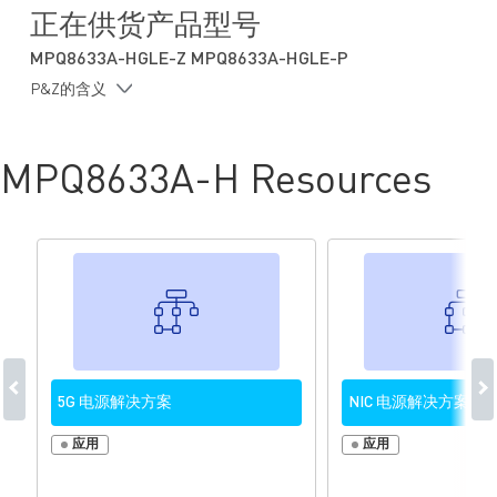
采用 Zero-ESR输出电容可稳定工作
正在供货产品型号
参考电压 (V
) 精度：
REF
MPQ8633A-HGLE-Z MPQ8633A-HGLE-P
0°C 至 70°C 范围内的V
精度达 0.5%
REF
P&Z的含义
-40°C 至 +125°C 范围内的V
精度达1%
REF
可选跳频模式 (PSM) 或强制连续导通模式 (FCCM)
出色的负载调整率
MPQ8633A-H Resources
输出电压 (V
) 跟踪功能
OUT
输出电压 (V
) 放电功能
OUT
电源故障期间P
被钳位至低电平
GOOD
低至 1ms 的可调软启动时间 (t
)
SS
预偏置启动
600kHz、800kHz 或 1000kHz 可选开关频率 (f
)
SW
非锁存过流保护 (OCP)、欠压保护 (UVP)、过压保护 (OVP)、欠
压锁定 (UVLO) 保护和过温关断保护（OTP）
0.6V 至 V
x 90%（最大 5.5V）的可调 输出电压 (V
)
5G 电源解决方案
NIC 电源解决方案
IN
OUT
采用 QFN-21 (3mmx4mm) 封装
应用
应用