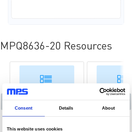
MPQ8636-20 Resources
降压变换器
VIN (MAX) 14V 至 19V
Consent
Details
About
产品类目
产品类目
This website uses cookies