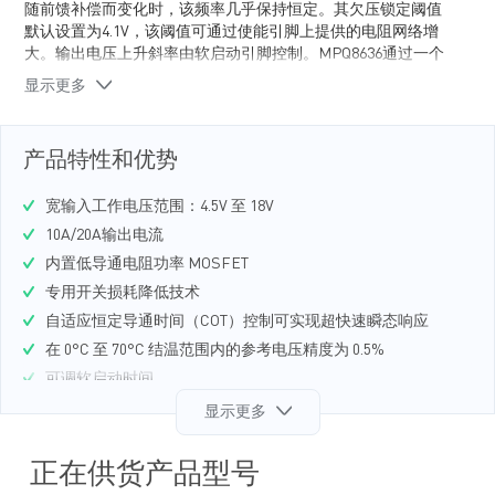
随前馈补偿而变化时，该频率几乎保持恒定。其欠压锁定阈值
默认设置为4.1V，该阈值可通过使能引脚上提供的电阻网络增
大。输出电压上升斜率由软启动引脚控制。MPQ8636通过一个
开漏电源正常指示（PG）信号来指示输出电压是否在正常范围
显示更多
内。另外还提供全面集成的故障保护功能，包括过流保护
（OCP）、过压保护（OVP）和过温关断保护。MPQ8636最大
限度地减少了现有标准外部元器件的使用，采用16引脚QFN
产品特性和优势
(3mmx4mm) 封装或29引脚 QFN (5mmx4mm)封装。
宽输入工作电压范围：4.5V 至 18V
10A/20A输出电流
内置低导通电阻功率 MOSFET
专用开关损耗降低技术
自适应恒定导通时间（COT）控制可实现超快速瞬态响应
在 0°C 至 70°C 结温范围内的参考电压精度为 0.5%
可调软启动时间
预偏置启动
显示更多
可调开关频率：200kHz 至 1MHz
非锁定过流保护（OCP）、过压保护（OVP）和过温关断保护
正在供货产品型号
可调输出电压：0.611V 至 13V