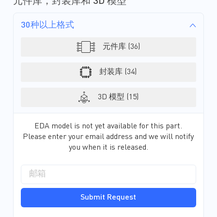
元件库，封装库和 3D 模型
30种以上格式
元件库 (36)
封装库 (34)
3D 模型 (15)
EDA model is not yet available for this part.
Please enter your email address and we will notify
you when it is released.
Submit Request