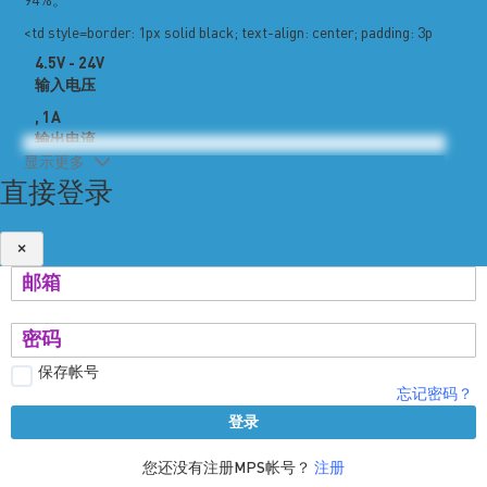
94%。
<td style=border: 1px solid black; text-align: center; padding: 3p
4.5V - 24V
输入电压
, 1A
输出电流
显示更多
直接登录
PN
Vout (V)
mEZD71201A-A
1.0
×
mEZD71201A-B
1.2
mEZD71201A-C
1.5
mEZD71201A-D
1.8
保存帐号
mEZD71201A-E
2.5
忘记密码？
登录
mEZD71201A-F
3.3
mEZD71201A-G
5.0
您还没有注册MPS帐号？
注册