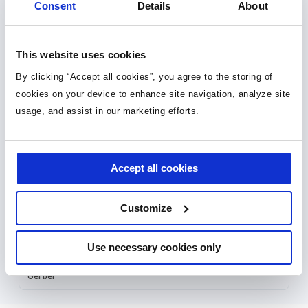
Consent
Details
About
设计资源
This website uses cookies
技术文档
By clicking “Accept all cookies”, you agree to the storing of
cookies on your device to enhance site navigation, analyze site
Bill of Materials
usage, and assist in our marketing efforts.
Bill of Materials
参考资料
Accept all cookies
Video
mEZ Plug & Play DC/DC Power Modules
Customize
元件库，封装库和 3D 模型
Use necessary cookies only
Gerber
Gerber