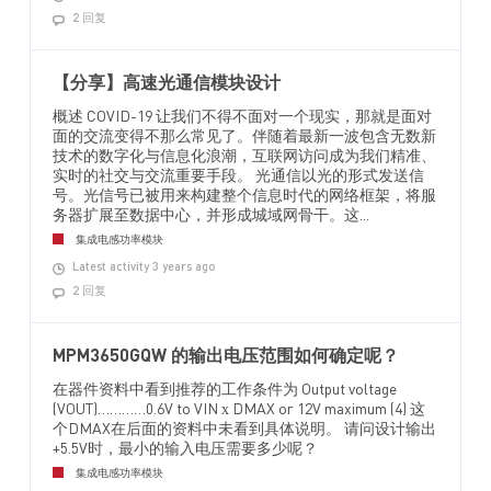
2 回复
【分享】高速光通信模块设计
概述 COVID-19 让我们不得不面对一个现实，那就是面对
面的交流变得不那么常见了。伴随着最新一波包含无数新
技术的数字化与信息化浪潮，互联网访问成为我们精准、
实时的社交与交流重要手段。 光通信以光的形式发送信
号。光信号已被用来构建整个信息时代的网络框架，将服
务器扩展至数据中心，并形成城域网骨干。这...
集成电感功率模块
Latest activity 3 years ago
2 回复
MPM3650GQW 的输出电压范围如何确定呢？
在器件资料中看到推荐的工作条件为 Output voltage
(VOUT)…………0.6V to VIN х DMAX or 12V maximum (4) 这
个DMAX在后面的资料中未看到具体说明。 请问设计输出
+5.5V时，最小的输入电压需要多少呢？
集成电感功率模块