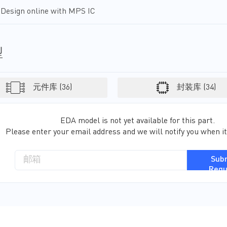
Design online with MPS IC
型
元件库 (36)
封装库 (34)
EDA model is not yet available for this part.
Please enter your email address and we will notify you when it
Sub
Requ