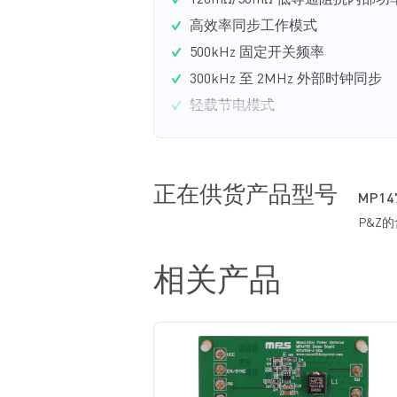
120mΩ/50mΩ 低导通阻抗内部功率
高效率同步工作模式
500kHz 固定开关频率
300kHz 至 2MHz 外部时钟同步
轻载节电模式
正在供货产品型号
MP14
P&Z
相关产品