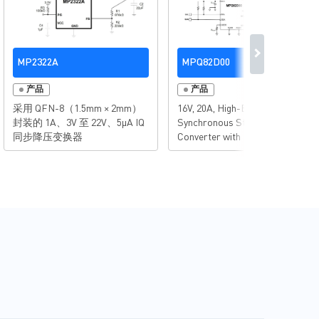
MP2322A
MPQ82D00
产品
产品
采用 QFN-8（1.5mm × 2mm）
16V, 20A, High-Efficiency,
封装的 1A、3V 至 22V、5μA IQ
Synchronous Step-Down
同步降压变换器
Converter with Integrated
Telemetry via PMBus Interface