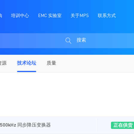
购
培训中心
EMC 实验室
关于MPS
联系方式
搜索
搜
索
资源
技术论坛
质量
500kHz 同步降压变换器
正在供货