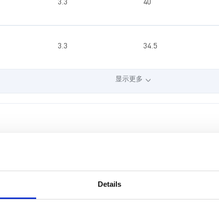
3.3
40
3.3
34.5
显示更多
非同步降压
同步升压
最小输入电压（V）
最大输入电压（V）
Details
纹波（%）
输出电压（V）