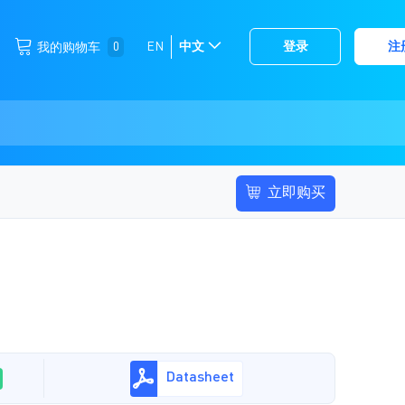
跳
0
EN
中文
登录
注
我的购物车
选
到
择
内
容
存
储
立即购买
Datasheet