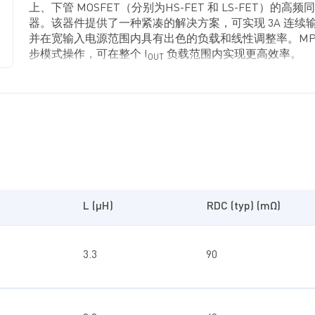
上、下管 MOSFET（分别为HS-FET 和 LS-FET）的
器。该器件提供了一种紧凑的解决方案，可实现 3A 连续输出
并在宽输入电源范围内具有出色的负载和线性调整率。MP14
步模式操作，可在整个 I
负载范围内实现更高效率。
OUT
其电流模式操作可提供快速瞬态响应并使环路更易稳定。
面的保护功能，包括过流保护 (OCP) 和过温关断 (TSD)保
MP1475S 采用节省空间的 TSOT23-8 封装。
L (µH)
RDC (typ) (mΩ)
3.3
90