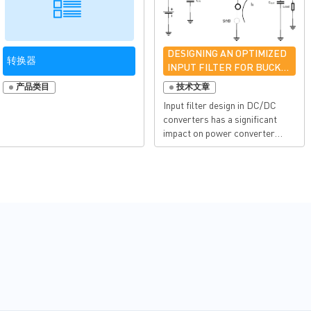
DESIGNING AN OPTIMIZED
转换器
INPUT FILTER FOR BUCK
CONVERTERS
产品类目
技术文章
Input filter design in DC/DC
converters has a significant
impact on power converter
performance, as well as the
reliability, electromagnetic
interference (EMI), and
electromagnetic emissions of
the overall system design. This
article will discuss how to
optimize input filter design for
application boards that contain
single or multiple DC/DC
converters on the same voltage
bus. An optimized input ...