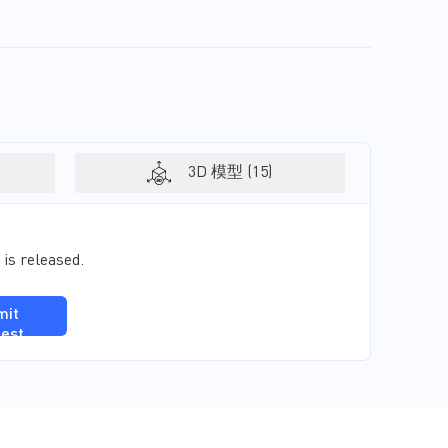
3D 模型 (15)
 is released.
mit
est