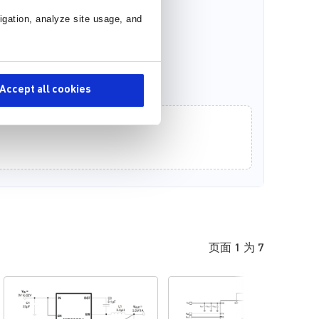
igation, analyze site usage, and
Accept all cookies
页面 1 为 7