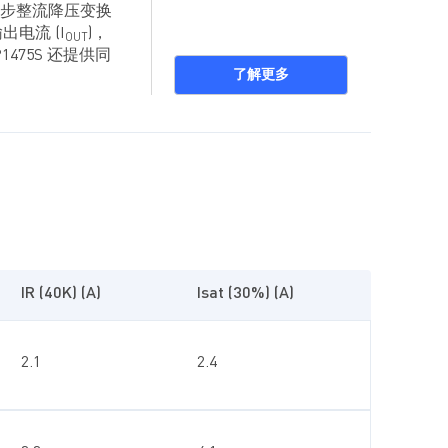
高频同步整流降压变换
电流 (I
)，
OUT
75S 还提供同
了解更多
该器件还提供全
护。
IR (40K) (A)
Isat (30%) (A)
2.1
2.4