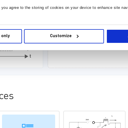
, you agree to the storing of cookies on your device to enhance site nav
计算电感感值
 only
Customize
基于额定数值进行计算
ces