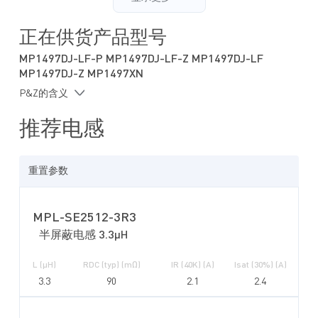
过温关断保护
最低0.8V的可调输出电压
正在供货产品型号
采用 8 引脚 TSOT-23 封装
MP1497DJ-LF-P MP1497DJ-LF-Z MP1497DJ-LF
MP1497DJ-Z MP1497XN
P&Z的含义
推荐电感
重置参数
MPL-SE2512-3R3
半屏蔽电感 3.3µH
L (µH)
RDC (typ) (mΩ)
IR (40K) (A)
Isat (30%) (A)
3.3
90
2.1
2.4