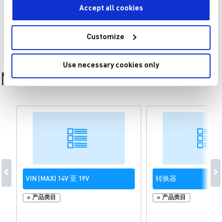
Accept all cookies
Customize
Use necessary cookies only
MP1497 Resources
VIN (MAX) 14V 至 19V
转换器
产品类目
产品类目