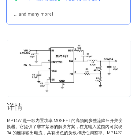
快速负载瞬态响应
开关频率为 1.2MHz
… and many more!
大占空比下频率扩展
强制 PWM 工作
可调节软启动时间
电源正常（PG）指示
过流保护（OCP）打嗝保护功能
输出预偏置电压启动
过温保护
采用 SOT583 (1.6mmx2.0mm) 封装
详情
MP1497 是一款内置功率 MOSFET 的高频同步整流降压开关变
换器。它提供了非常紧凑的解决方案，在宽输入范围内可实现
3A 的连续输出电流，具有出色的负载和线性调整率。MP1497