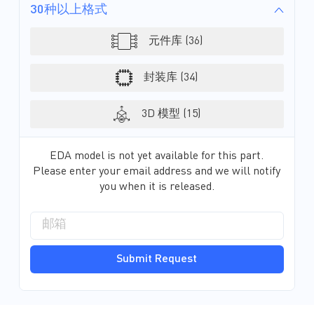
30种以上格式
元件库 (36)
封装库 (34)
3D 模型 (15)
EDA model is not yet available for this part.
Please enter your email address and we will notify
you when it is released.
Submit Request