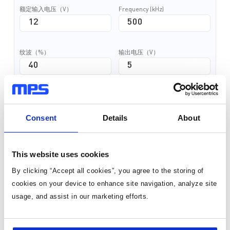
额定输入电压（V）
Frequency (kHz)
纹波（%）
输出电压（V）
最大输出电流（A）
Consent
Details
About
计算电感感值
This website uses cookies
基于额定数值进行计算
By clicking “Accept all cookies”, you agree to the storing of
cookies on your device to enhance site navigation, analyze site
usage, and assist in our marketing efforts.