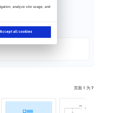
igation, analyze site usage, and
Accept all cookies
页面 1 为 7