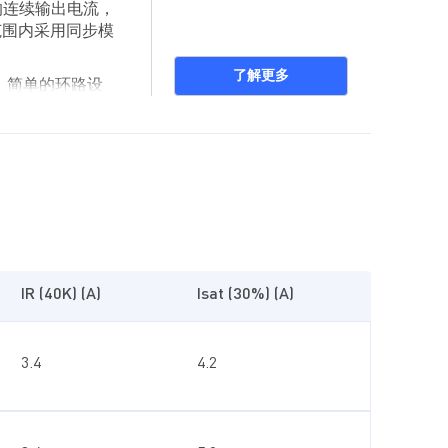
的连续输出电流，
范围内采用同步模
了解更多
、简单的环路设
）、欠压保护
，采用节省空间的
IR (40K) (A)
Isat (30%) (A)
3.4
4.2