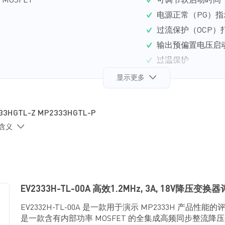
MOSFET
可调节软启动时间
电源正常（PG）指
过流保护（OCP）
输出预偏置电压启
过温保护
采用 SOT583 (1.6
显示更多
33HGTL-Z MP2333HGTL-P
的含义
EV2333H-TL-00A 高效1.2MHz, 3A, 18V降压变换
EV2332H-TL-00A 是一款用于演示 MP2333H 产品性能的
是一款含有内部功率 MOSFET 的全集成高频同步整流降