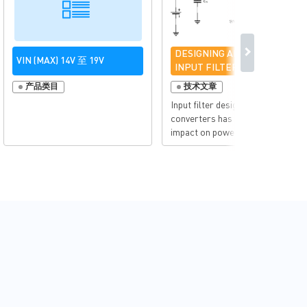
DESIGNING AN OPTIMIZED
VIN (MAX) 14V 至 19V
INPUT FILTER FOR BUCK
CONVERTERS
产品类目
技术文章
Input filter design in DC/DC
converters has a significant
impact on power converter
performance, as well as the
reliability, electromagnetic
interference (EMI), and
electromagnetic emissions of
the overall system design. This
article will discuss how to
optimize input filter design for
application boards that contain
single or multiple DC/DC
converters on the same voltage
bus. An optimized input ...