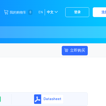
跳
0
EN
中文
登录
注
我的购物车
选
到
择
内
容
存
储
立即购买
Datasheet