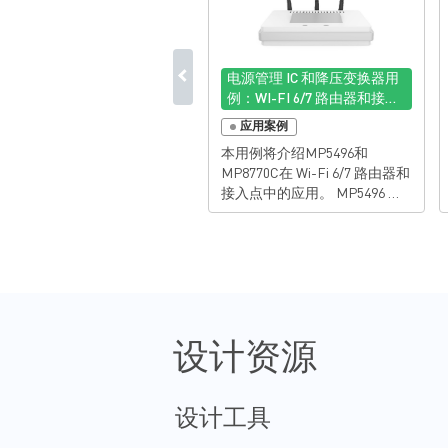
电源管理 IC 和降压变换器用
例：WI-FI 6/7 路由器和接入
点
应用案例
本用例将介绍MP5496和
MP8770C在 Wi-Fi 6/7 路由器和
接入点中的应用。 MP5496 是
一款高度集成的电源管理 IC
(PMIC)，具有4个降压变换器、
5个低压差 (LDO) 稳压器和灵活
的逻辑接口，采用节省空间的
QFN-28 (4mmx4mm) 封装。 路
由器是将计算机网络相互连接
并实现数据传输的网络设备。
设计资源
接入点 (AP)（又称无线 AP）的
功能类似于路由器，可将设备
（例如计算机、平板电脑和笔
记本电脑）连接到互联网，同
设计工具
时它也提供无线连接，从而减