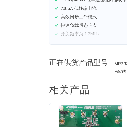
75mΩ/40mΩ 低导通阻抗内部功率 
200µA 低静态电流
高效同步工作模式
快速负载瞬态响应
开关频率为 1.2MHz
大占空比下频率扩展
正在供货产品型号
MP23
P&Z
相关产品