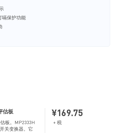
示
打嗝保护功能
动
mmx2.0mm) 封装
器评估板
¥169.75
评估板。MP2333H
+ 税
压开关变换器。它