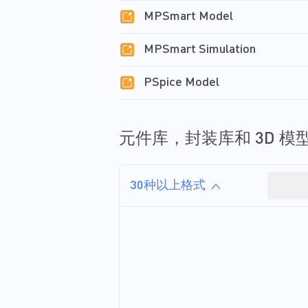
少了对额外电缆或连接器的需
MPSmart Model
求 。具有接入点功能的路由器
可以通过无线频率进行通信，
并为多个设备/网络同时提供广
MPSmart Simulation
泛的互联网连接。 如果AP 或
路由器由于过载或过热而损
PSpice Model
坏，网络上的所有设备都可能
立即断网。因此，对 AP 和路
由器来说，拥有一个能够避免
触发保护从而维持连接并保护
元件库，封装库和 3D 模
设备的电源管理系统至关重
要。 电源管理 IC...
30种以上格式