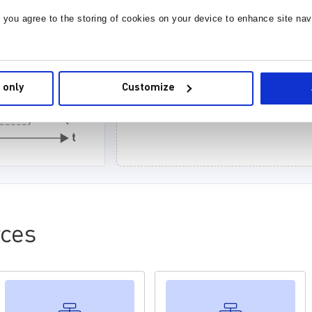
, you agree to the storing of cookies on your device to enhance site nav
计算电感感值
 only
Customize
基于额定数值进行计算
ces