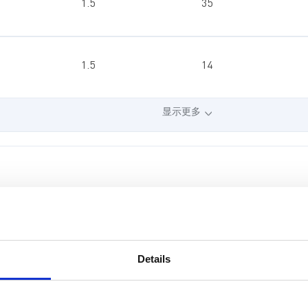
1.5
35
1.5
14
显示更多
非同步降压
同步升压
最小输入电压（V）
最大输入电压（V）
Details
纹波（%）
输出电压（V）