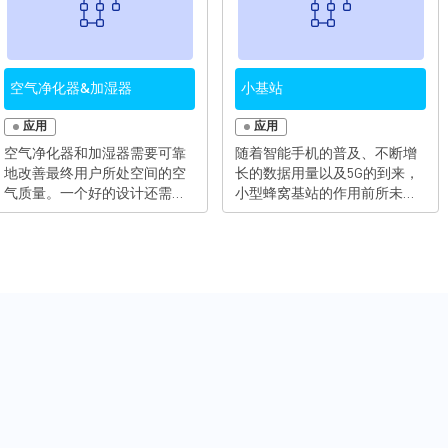
空气净化器&加湿器
小基站
应用
应用
空气净化器和加湿器需要可靠
随着智能手机的普及、不断增
地改善最终用户所处空间的空
长的数据用量以及5G的到来，
气质量。一个好的设计还需要
小型蜂窝基站的作用前所未有
提高能效、具有便利性并且噪
地显现。其设计必须满足越来
音低。随着越来越多的家用电
越多的需求、重量和体积的限
器被期望具备智能家居特性，
制，同时又不能牺牲性能或显
消费者们还开始要求一些新功
著增加能耗。今天的无线市场
能，诸如易于控制的无线连
要求尽可能高的可靠性和灵活
接。为了满足并超越客户期
性，新产品需要提供更高的效
望，设计人员面临的挑战是在
率、频谱范围，并使用非连续
更小、更安静的空气质量系统
频段来提升速度和性能。 MPS
中采用更强大的电机、控制单
广泛的解决方案组合包括了
元和其他组件。而且，设计时
PoE PD、电熔丝和热插拔控制
还必须牢记舒适性和低成本等
器、降压变换器、LDO、电源
激发购买欲望的关键因素。
模块、DDR终端、负载开关、