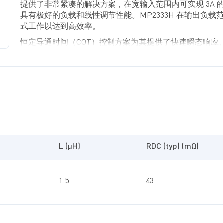
提供了非常紧凑的解决方案，在宽输入范围内可实现 3A 
具有极好的负载和线性调节性能。MP2333H 在输出负载
式工作以达到高效率。
恒定导通时间（COT）控制方案为其提供了快速瞬态响应
计和非常严格的输出调节功能。
全方位保护功能包括短路保护（SCP）、过流保护（OCP
（UVP）和过温保护。
MP2333H 最大限度地减少了现有标准外部元器件的使用
SOT583 (1.6mmх2.1mm) 封装。
L (µH)
RDC (typ) (mΩ)
1.5
43