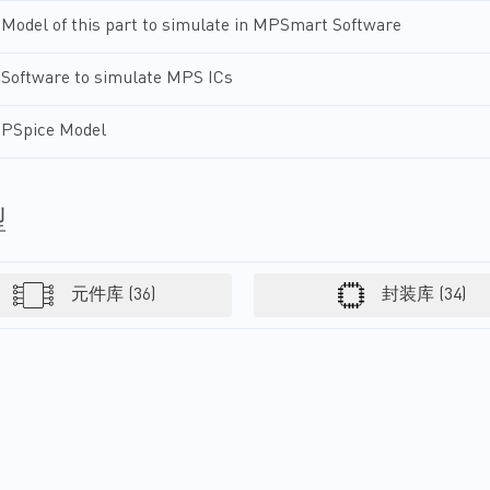
MPS广泛的产品组合包括电熔
监控电路、USB开关和模拟开
Model of this part to simulate in MPSmart Software
丝、负载开关、升压和降压变
关。这些器件以紧凑的封装尺
换器、线性稳压器、预驱动
寸实现高密度电源管理、高集
器、电机驱动器、LCD电源、
成度、出色的散热性能以及可
Software to simulate MPS ICs
LED和WLED驱动器以及运算
靠的操作。 MPS高能效、高性
放大器。这些灵活、可靠的解
价比的产品为下一代小型基站
PSpice Model
决方案通过小尺寸封装提供出
电源设计提供了所需的一切。
色的功率密度，可以帮助您轻
松设计下一代空气净化器和加
湿器，并加快产品上市时间。
型
MPS经济高效、历经时间考验
的电源管理芯片，可为您提供
系统供电所需的一切，努力超
越客户的期望。
元件库 (36)
封装库 (34)