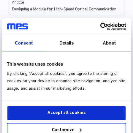
Article
理。而对于核心电源，
Designing a Module for High-Speed Optical Communication
或不带I2C的多种降压
立或电源模块。MPS
的功率密度，可以满足
元件库，封装库和 3D 模型
需求，包括支持下一代
30种以上格式
Consent
Details
About
元件库 (36)
This website uses cookies
封装库 (34)
By clicking “Accept all cookies”, you agree to the storing of
cookies on your device to enhance site navigation, analyze site
3D 模型 (15)
usage, and assist in our marketing efforts.
Accept all cookies
Customize