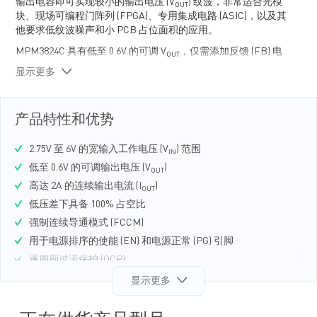
输出电容即可实现较小的输出电压 (V
) 纹波，非常适合光模
OUT
块、现场可编程门阵列 (FPGA)、专用集成电路 (ASIC)，以及其
他要求低纹波噪声和小 PCB 占位面积的应用。
MPM3824C 具有低至 0.6V 的可调 V
，仅需添加反馈 (FB) 电
OUT
阻、输入电容和输出电容，即可完成设计。 其恒定导通时间
显示更多
(COT) 控制实现了快速瞬态响应和高效率，而且环路更易稳定。
MPM3824C 全面的保护功能包括了逐周期电流限制和过温关断
保护。
产品特性和优势
MPM3824C 最大限度减少了所需的现有标准外部元器件。它采
2.75V 至 6V 的宽输入工作电压 (V
) 范围
用超小尺寸 ECLGA-14 (2.5mmx2.5mmx1.2mm) 封装。
IN
低至 0.6V 的可调输出电压 (V
)
OUT
高达 2A 的连续输出电流 (I
)
OUT
低压差下具备 100% 占空比
强制连续导通模式 (FCCM)
用于电源排序的使能 (EN) 和电源正常 (PG) 引脚
逐周期过流保护 (OCP)
带打嗝模式的短路保护 (SCP)
显示更多
仅需 4 个外部元器件
采用 ECLGA-14 (2.5mmx2.5mmx1.2mm) 封装