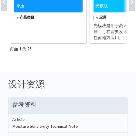
降压
光模块
产品类目
应用
光模块是用于高速数据
器，可在需要发送和接
任何地方应用。无论短
离，光模块都是从数据
页面 1 为 25
司之间进行大型、高效
想选择。光模块的大小
一，最新一代的光模块
400GB/s的速度。这
数据量非常大，因此需
解决方案来适应其高功
设计资源
求。MPS的单片设计
实现了高功率和超低功
局和散热设计，并使效
参考资料
对任何光学模块设计都
MPS提供广泛的产品
模块的电源部分，包括
Article
换器、控制器、电熔丝
Moisture Sensitivity Technical Note
以及稳压器。这些产品
器，甚至包括TEC控