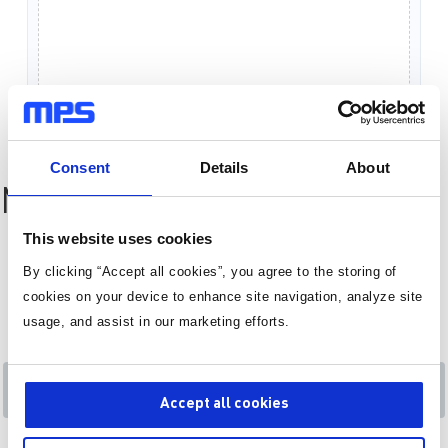
Consent
Details
About
MPQ2166 Resources
This website uses cookies
By clicking “Accept all cookies”, you agree to the storing of
cookies on your device to enhance site navigation, analyze site
usage, and assist in our marketing efforts.
ZYNQ ULTRASCALE+
VIN (MAX) <= 7V
Accept all cookies
U4EG/U5EG/U7EG ADAS 中央处理
器电源解决方案参考设计
参考设计
产品类目