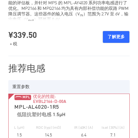
能的评估板，并针对 MPS 的 MPL-AY4020 系列功率电感进行了
优化。MP2166 和 MPQ2166 均为具有内部补偿功能的双路 PWM
降压调节器。这些器件的输入电压（V
）范围为 2.7V 至 6V，输
IN
出电压（V
）可低至 0.6V。
OUT
MP2166 和 MPQ2166 可配置为 2A/2A 或 3A/1A 输出电流
（I
¥339.50
），具有 60μA 的低静态电流（I
），是单节锂离子电池供
OUT
Q
了解更多
电便携式设备的理想之选。这些器件集成了双路 55mΩ 上管
+ 税
MOSFET（HS-FET）和 20mΩ 同步整流器（SR），无需外接肖
特基二极管，因此更高效。MP2166 和 MPQ2166 具有峰值电流
控制模式以及内部补偿功能，并具有低压差配置功能。两路均可
工作在 100% 占空比下。全方位保护功能包括逐周期限流保护和
推荐电感
过温关断保护。
MP2166 和 MPQ2166 采用 QFN-18（2mmx3mm）或 QFN-
18（2.5mmx3.5mm）封装。
重置参数
优化的性能:
MPL
EVBL2166-D-00A
MPL-AL4020-1R5
低阻抗塑封电感 1.5µH
L (µH)
RDC (typ) (mΩ)
IR (40K) (A)
Isat (30%) (A)
1.5
14.5
6.4
7.1