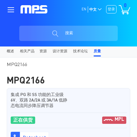
0
EN
登录
中文
搜索
概述
相关产品
资源
设计资源
技术论坛
质量
MPQ2166
MPQ2166
集成 PG 和 SS 功能的工业级
6V、双路 2A/2A 或 3A/1A 低静
态电流同步降压调节器
MPL
正在供货