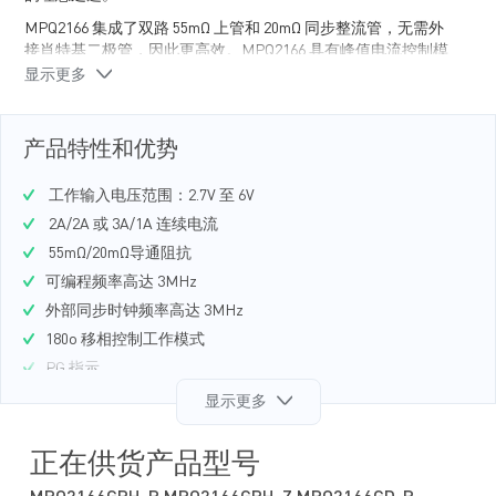
MPQ2166 集成了双路 55mΩ 上管和 20mΩ 同步整流管，无需外
接肖特基二极管，因此更高效。MPQ2166 具有峰值电流控制模
式和内部补偿功能，并具有低压差配置功能。两路均可工作在
显示更多
100% 占空比下。全方位保护功能包括逐周期限流保护和过温关
断保护。
产品特性和优势
MPQ2166 最大限度地减少了现有标准外部元器件的使用，采用
QFN-18（2mmx3mm）和 QFN-18（2.5mmx3.5mm）封装。
工作输入电压范围：2.7V 至 6V
2A/2A 或 3A/1A 连续电流
55mΩ/20mΩ导通阻抗
可编程频率高达 3MHz
外部同步时钟频率高达 3MHz
180o 移相控制工作模式
PG 指示
外部 SS 和跟踪功能
显示更多
可调高级异步模式（AAM）或者强制连续导通模式（CCM）
峰值效率 >90%
正在供货产品型号
输出调节范围为 0.6V 至 VIN