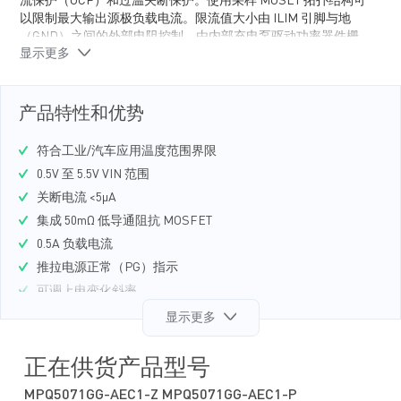
流保护（OCP）和过温关断保护。使用采样 MOSET 拓扑结构可
以限制最大输出源极负载电流。限流值大小由 ILIM 引脚与地
（GND）之间的外部电阻控制。由内部充电泵驱动功率器件栅
显示更多
极，支持仅 50mΩ 的低导通电阻 DMOS 功率 MOSET。
MPQ5071 采用节省空间的 QFN-12（2mmx2mm）小尺寸封装。
产品特性和优势
符合工业/汽车应用温度范围界限
0.5V 至 5.5V VIN 范围
关断电流 <5μA
集成 50mΩ 低导通阻抗 MOSFET
0.5A 负载电流
推拉电源正常（PG）指示
可调上电变化斜率
输出放电功能
显示更多
短路保护（SCP）<200ns
过温关断保护
正在供货产品型号
采用节省空间的 QFN-12（2mmx2mm）封装
MPQ5071GG-AEC1-Z MPQ5071GG-AEC1-P