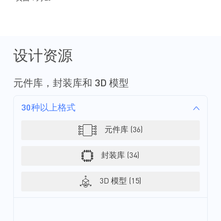
音控制。随着消费者对
的期望不断提高，制造
挑战，例如减少驾驶员
联环境中的网络安全威
电和数据传输需求。除
ISO26262 安全标准和
设计资源
外，高端主机单元还提
技术，以实现直观、无
验。 我们广泛的电源管理解决方案
元件库，封装库和 3D 模型
目录包括降压和升压变
块、低压差 (LDO) 
30种以上格式
器、负载开关、模拟开关
这些组件旨在确保以最
实现最佳性能，同时满足
元件库 (36)
安全要求。 MPS 优质、高效的产品
目录为您提供支持下一
封装库 (34)
示设计所需的一切。
3D 模型 (15)