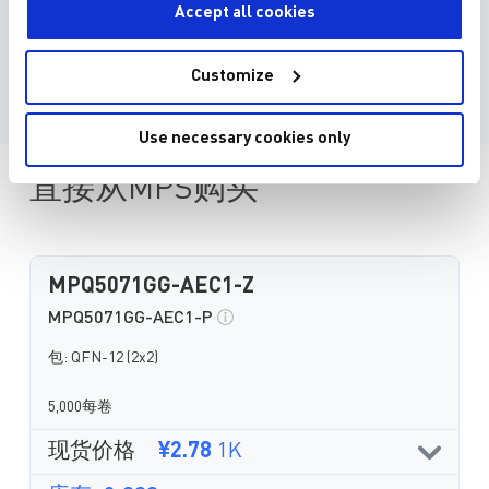
Accept all cookies
Customize
Use necessary cookies only
直接从MPS购买
MPQ5071GG-AEC1-Z
MPQ5071GG-AEC1-P
包: QFN-12 (2x2)
5,000每卷
现货价格
¥2.78
1K