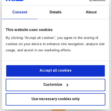
Consent
Details
About
MPC22164-A-130
预发布新品
9mmx9.9mmx10mm、130A、2 相、高功
4
开放式
率密度电源模块
This website uses cookies
By clicking “Accept all cookies”, you agree to the storing of
cookies on your device to enhance site navigation, analyze site
MPC24380-260
预发布新品
usage, and assist in our marketing efforts.
TM
采用Quiet Switcher
技术的260A、4相
3
开放式
TM
Intelli-Module
电源模块
Accept all cookies
MPC22158-130
预发布新品
TM
采用
Quiet Switcher
技
术的
130A
、
3
开放式
8mmx8mmx3.8mm
、
双
相
Intelli-
Customize
TM
Module
电源模块
Use necessary cookies only
MPC22166-D-130
预发布新品