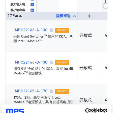
最大输入电压（V）
最小输出电压（V）
17 Parts
隐藏筛选
最大输出电压（V）
最大输出电流（A）
最小开关频率（kHz）
MPC22166-A-130
预发布新品
最大开关频率（kHz）
4
开放式
TM
采用 Quiet Switcher
技术的130A、两
尺寸 长x宽（mm）
TM
相 Intelli-Module
Dimension (H) (Max) (mm)
安装类型
特性
MPC22166-B-130
等级
预发布新品
4
开放式
拥有双面冷却能力的130A、双相 Intelli-
TM
Module
电源模块
MPC22165-A-170
预发布新品
170A、2相、高功率密度 Intelli-
4
开放式
TM
Module
电源模块，具有合规高电流密
度和9mm x 9.9mm x 10mm小尺寸