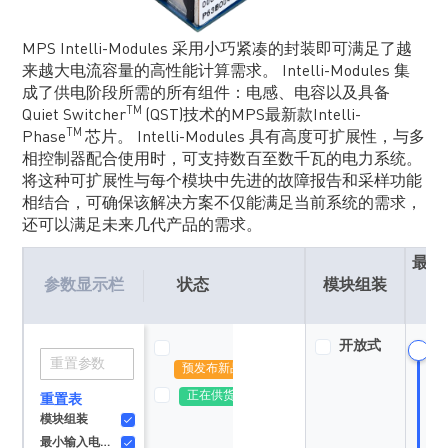
MPS Intelli-Modules 采用小巧紧凑的封装即可满足了越
来越大电流容量的高性能计算需求。 Intelli-Modules 集
成了供电阶段所需的所有组件：电感、电容以及具备
TM
Quiet Switcher
(QST)技术的MPS最新款Intelli-
TM
Phase
芯片。 Intelli-Modules 具有高度可扩展性，与多
相控制器配合使用时，可支持数百至数千瓦的电力系统。
将这种可扩展性与每个模块中先进的故障报告和采样功能
相结合，可确保该解决方案不仅能满足当前系统的需求，
还可以满足未来几代产品的需求。
最小
参数显示栏
状态
模块组装
电
（
开放式
预发布新品
正在供货
重置表
模块组装
最小输入电压（V）