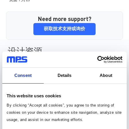
页面 1 为 25
Need more support?
获取技术支持或询价
设计资源
元件库，封装库和 3D 模型
Consent
Details
About
30种以上格式
元件库 (36)
This website uses cookies
By clicking “Accept all cookies”, you agree to the storing of
封装库 (34)
cookies on your device to enhance site navigation, analyze site
usage, and assist in our marketing efforts.
3D 模型 (15)