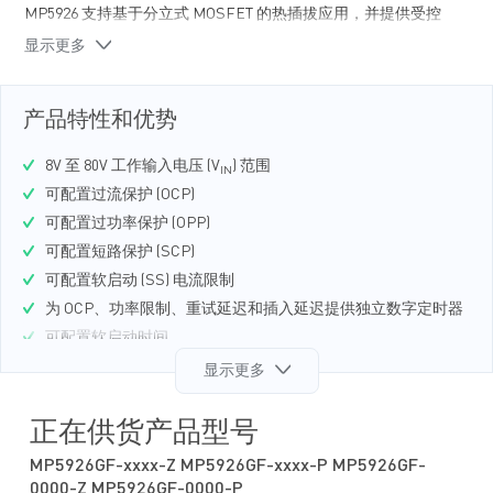
MP5926 支持基于分立式 MOSFET 的热插拔应用，并提供受控
软启动（SS）导通功能。为确保外部 MOSFET 始终处于安全工
显示更多
作区（SOA）内，该器件在软启动期间实施功率限制（PL）和
可配置电流限制。
MP5926 通过 PMBus 接口提供细致的故障处理和遥测功能。用
产品特性和优势
户可通过 PMBus 接口配置器件的工作方式，从而在软启动及正
常运行期间实现更灵活的操作控制。
8V 至 80V 工作输入电压 (V
) 范围
IN
MP5926 为 OCP、OPP、重试延迟和插入延迟提供了独立的数
可配置过流保护 (OCP)
字定时器。这使得各项关键参数均能设定最佳工作时间，无需
可配置过功率保护 (OPP)
为了兼顾不同模式而牺牲参数性能。
可配置短路保护 (SCP)
MP5926 采用 TSSOP-28（9.7mm x 4.4mm）封装。
可配置软启动 (SS) 电流限制
为 OCP、功率限制、重试延迟和插入延迟提供独立数字定时器
可配置软启动时间
支持外部 MOSFET
显示更多
电源正常 (PG) 监控与指示
内置 MOSFET 驱动器
正在供货产品型号
可配置过温保护 (OTP)
MP5926GF-xxxx-Z MP5926GF-xxxx-P MP5926GF-
可配置V
过压保护 (OVP) 和欠压锁定 (UVLO)保护
IN
0000-Z MP5926GF-0000-P