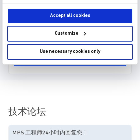
EDA model is not yet available for this part.
Accept all cookies
Please enter your email address and we will notify
you when it is released.
Customize
Use necessary cookies only
Submit Request
技术论坛
MPS 工程师24小时内回复您！