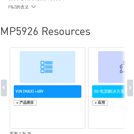
支持锁存关断或重试模式
P&Z的含义
支持断路器模式或主动电流钳位模式
12 位模数转换器 (ADC)，用于通过 PMBus 监测 V
、输出电压
IN
(V
)、输出电流 (I
)、辅助电压 (V
)和温度
OUT
OUT
AUX
MP5926 Resources
内置健康状态报告功能
采用 TSSOP-28 (9.7mm x 4.4mm) 封装
VIN (MAX) >48V
5G 电源解决方案
产品类目
应用