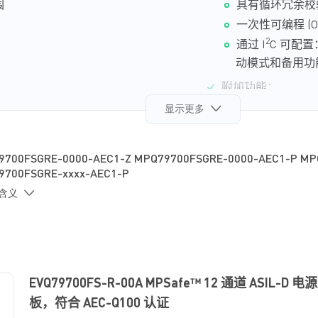
围
具有循
环
冗余校
一次性可
编
程
(
2
通
过
I
C
可配置
动
模式和
备
用功
附加功能：
显示更多
备
用
电
池
输
入
32kHz
晶体振
荡
实时时钟
9700FSGRE-0000-AEC1-Z MPQ79700FSGRE-0000-AEC1-P MP
采用
QFN-24 (
9700FSGRE-xxxx-AEC1-P
采用
侧
面
镀锡
封
的含义
符合
AEC-Q100
EVQ79700FS-R-00A
MPSafe™ 12
通道
ASIL-D
电源
板
，符合
AEC-Q100
认证