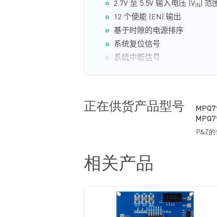
2.7V
至
5.5V
输
入
电压
(V
)
范
IN
12
个
使能
(EN)
输
出
基于
时
隙的
电
源排序
系
统复
位信
号
系
统
中
断
信
号
关键任务
安全特性：
关键
安全寄存器的
写
保
护
正在供货产品型号
高
级诊断
MPQ7
内
置自
检
(BIST)
MPQ7
窗口看门狗
监控器
P&Z
过温关断
支持最高
ASIL D
等级系统
相关产品
符合
ISO26262
功能安全
标
准