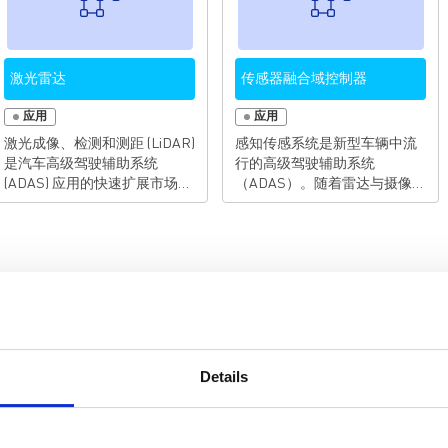
激光雷达
传感器融合域控制器
应用
应用
激光成像、检测和测距 (LiDAR)
感知传感系统是新型车辆中流
是汽车高级驾驶辅助系统
行的高级驾驶辅助系统
(ADAS) 应用的快速扩展市场。
（ADAS）。随着雷达与摄像
自动驾驶汽车感知传感是
头、甚至激光雷达（LIDAR）
ADAS 技术的一项前沿功能，
系统的集成，感知传感系统也
随着新车将雷达与摄像头和
将更进一步发展。但是，每一
LiDAR 系统集成，该功能将继
种传感器都有其优势和局限
续发展。 LiDAR 使用光脉冲的
性，而这正是传感器融合出现
实时测量来提供比雷达更高带
的契机。通过融合所有汽车感
宽的环境感知。 LiDAR 提高了
知系统的输入，驾驶员可以更
距离分辨率和精度，并实现了
好地获取信息，从而准确获知
小尺寸的解决方案，从而降低
车辆周围的物体或潜在危险。
Details
了 BOM 尺寸和成本。然而，除
但是，这些令人印象深刻的功
了符合 ISO26262 安全标准和
能除了必须符合ISO26262安全
EMI 缓解之外，这些卓越的功
标准和EMI要求之外，还意味
能还需要更高的技术复杂性。
更高的设计复杂性。 MPS可靠