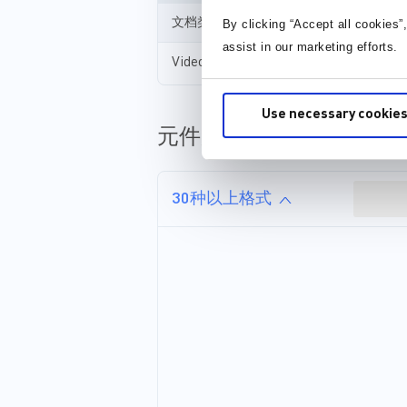
文档类型
By clicking “Accept all cookies”
assist in our marketing efforts.
Video
Use necessary cookies
元件库，封装库和 3D 模
30种以上格式