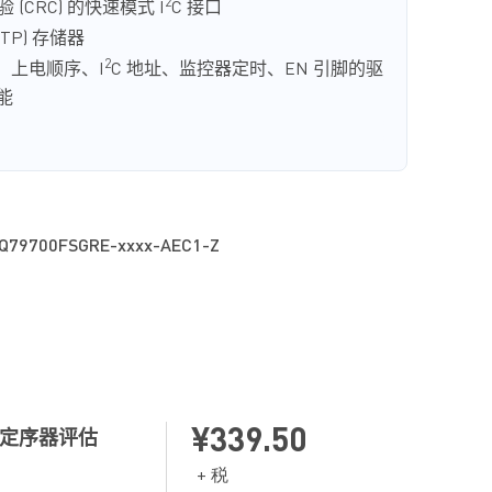
2
验
(CRC)
的快速模式
I
C
接口
OTP)
存
储
器
2
：上电
顺
序、
I
C
地址、
监
控器定
时
、
EN
引脚的
驱
能
器
驱动
器
Q79700FSGRE-xxxx-AEC1-Z
4mmx4mm)
封装，
0.5mm
引脚
间
距
装
等
级
1
认证
¥339.50
定序
器
评估
+ 税