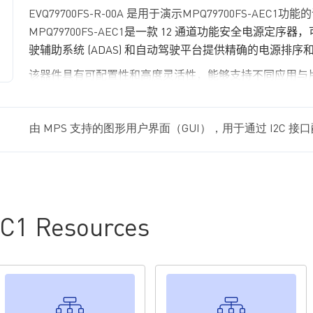
EVQ79700FS-R-00A
是用于演示
MPQ79700FS-AEC1
功能的
MPQ79700FS-AEC1
是一款
12
通道功能安全电源定序器，
驶辅助系统
(ADAS)
和自动驾驶平台提供精确的电源排序
该器件具有可配置性和高度灵活性，能够支持不同应用与
跨代设计复用
。
MPQ79700FS-AEC1
包含一个晶体驱动器、一个带闹钟的
由 MPS 支持的图形用户界面（GUI），用于通过 I2C 
2
一个可通过
I
C
接口访问的可配置看门狗监控器（
watchd
低电平有效系统复位和中断输出功能
。
其内
置自
检
(BIST)
等安全机制可
实现
高
诊断
覆盖率，
帮
助
ASIL
等
级
。
1 Resources
EVQ79700FS-R-00A
为整装测试评估板。
MPQ79700FS-AE
的
QFN-24 (4mmx4mm)
封装。