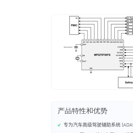
产品特性和优势
专为
汽
车
高
级驾驶辅
助系
统
(ADA