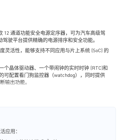
款
12
通道功能安全电源定序器，可为汽车高级驾
动驾驶平台提供精确的电源排序
和安全功能
。
度灵活性，能够支持不同应用与片上系统
(SoC)
的
一个晶体驱动器、一个带闹钟的实时时钟
(RTC)
和
的可配置看门狗监控器（
watchdog
），同时提供
断输出功能
。
全机制可
实现
高
诊断
覆盖率，
帮
助系
统达
到其目
标
侧面镀锡的
QFN-24 (4mmx4mm)
封装。
灵
活
应
用：