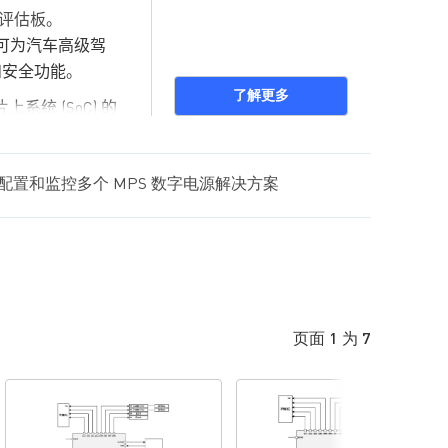
评估板。
可为汽车高级驾
和安全功能
。
了解更多
片上系统
(SoC)
的
实时时钟
(RTC)
和
接口配置和监控多个 MPS 数字电源解决方案
og
），同时提供
系
统达
到其目
标
C1
采用
侧面镀锡
页面 1 为 7