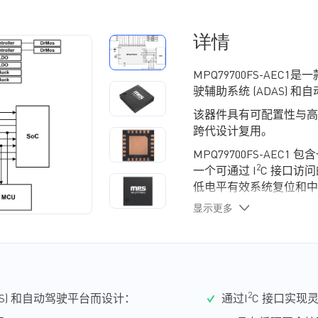
详情
MPQ79700FS-AEC1
是一
驶辅助系统
(ADAS)
和自
该器件具有可配置性与高
跨代设计复用
。
MPQ79700FS-AEC1
包含
2
一个可通过
I
C
接口访问
低电平有效系统复位和中
显示更多
其内
置自
检
(BIST)
等安
ASIL
等
级
。
MPQ79700FS-AEC1
采用
2
S)
和自
动驾驶
平台而
设计
：
通
过
I
C
接口
实现