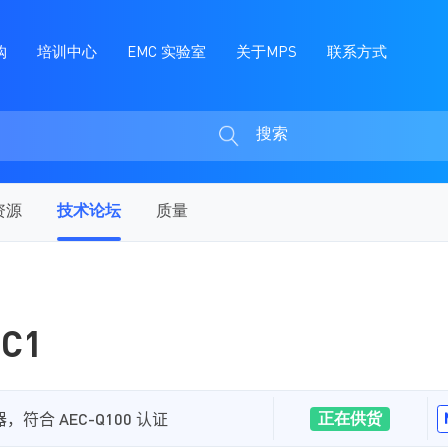
购
培训中心
EMC 实验室
关于MPS
联系方式
搜索
搜
索
资源
技术论坛
质量
EC1
正在供货
器
，符合
AEC-Q100
认证