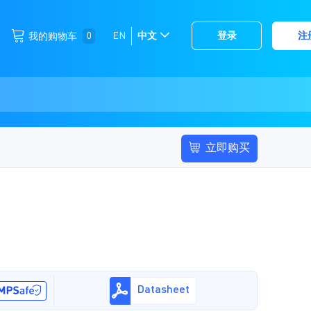
跳
0
EN
中文
登录
注
我的购物车
选
到
择
内
容
存
储
立即购买
Datasheet