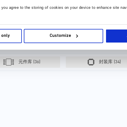
我们高效、强大的汽车级零件
的汽车级电源管理解决方案组
文件名
, you agree to the storing of cookies on your device to enhance site nav
目录包括降压变换器、升压变
合包括电源模块、降压变换器
换器、升压变换器、降压电源
和线性稳压器。这些器件均经
MPSafe™ Automotive Functional Safety Development
模块、低压差 (LDO)、监控电
过精心设计，以更小封装尺寸
路和看门狗定时器。这些组件
实现了更佳效率与性能，同时
旨在简化 LiDAR 系统的设计并
最大程度降低了EMI并确保符
 only
Customize
降低成本，还旨在最大限度地
合安全性要求。制造商可以对
型
减少 EMI 并确保符合安全要
自己设计的车辆充满信心，而
求，因此消费者和制造商可以
消费者则可放心使用。 MPS可
对他们的车辆充满信心。 MPS
靠且可扩展的解决方案为下一
高度紧凑、精确的电源管理解
代传感器融合供电设计提供了
元件库 (36)
封装库 (34)
决方...
所需的一切。