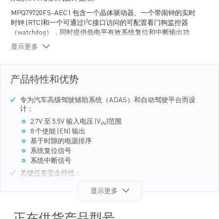
MPQ79720FS-AEC1 包含一个晶体驱动器、一个带闹钟的实时
2
时钟 (RTC)和一个可通过I
C接口访问的可配置看门狗监控器
（watchdog），同时提供低电平有效系统复位和中断输出功
能。
显示更多
其内置自检 (BIST) 等安全机制可实现高诊断覆盖率，帮助系统
达到其目标 ASIL 等级。
产品特性和优势
MPQ79720FS-AEC1 采用侧面镀锡的 QFN-24 (4mmx4mm) 封
装，并符合AEC-Q100等级1认证。
专为汽车高级驾驶辅助系统（ADAS）和自动驾驶平台而设
计：
2.7V 至 5.5V 输入电压 (V
)范围
IN
8 个使能 (EN) 输出
基于时隙的电源排序
系统复位信号
系统中断信号
关键任务安全特性：
安全关键寄存器的写保护
显示更多
高级诊断
内置自检 (BIST)
窗口看门狗监控器