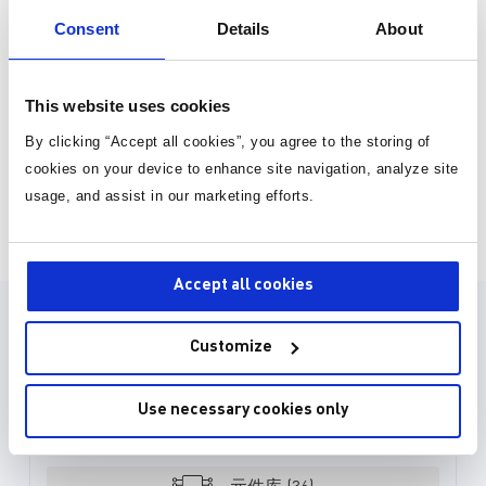
产品类目
应用
Consent
Details
About
激光成像、检测和测距 (L
车高级驾驶辅助系统 (A
快速扩展市场。自动驾
This website uses cookies
感是 ADAS 技术的
页面 1 为 25
着新车将雷达与摄像头和 
By clicking “Accept all cookies”, you agree to the storing of
统集成，该功能将继续发
cookies on your device to enhance site navigation, analyze site
使用光脉冲的实时测量
usage, and assist in our marketing efforts.
更高带宽的环境感知。 L
Need more support?
了距离分辨率和精度，
获取技术支持或询价
寸的解决方案，从而降低
寸和成本。然而，除了
Accept all cookies
ISO26262 安全标准和 
外，这些卓越的功能还
设计资源
术复杂性。 我们高效、强大的汽车
Customize
级零件目录包括降压变
换器、升压变换器、降
元件库，封装库和 3D 模型
低压差 (LDO)、监控
Use necessary cookies only
时器。这些组件旨在简化 
30种以上格式
统的设计并降低成本，
度地减少 EMI 并确
求，因此消费者和制造