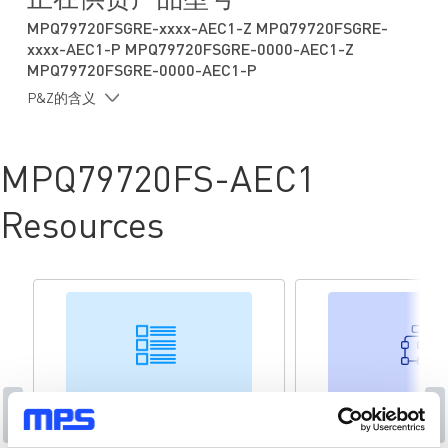
正在供货产品型号
过温关断
MPQ79720FSGRE-xxxx-AEC1-Z MPQ79720FSGRE-
支持最高 ASIL D等级系统
xxxx-AEC1-P MPQ79720FSGRE-0000-AEC1-Z
符合 ISO26262 功能安全标准
MPQ79720FSGRE-0000-AEC1-P
2
通过I
C 接口实现灵活应用：
P&Z的含义
2
具有循环冗余校验 (CRC) 的快速模式 I
C接口
一次性可编程 (OTP) 存储器
可配置参数：
MPQ79720FS-AEC1
上电顺序
2
I
C地址
监控定时
Resources
EN 引脚的驱动模式和备用功能
附加功能：
备用电池输入
32kHz 晶体振荡器驱动器
实时时钟(RTC)
采用侧面镀锡QFN-24 (4mmx4mm) 封装，0.5mm 引脚间距
符合 AEC-Q100 等级1认证
专为功能安全应用而设计：符合ISO 26262 标准
电源定序器
激光雷达